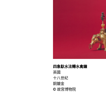
四象馱水法轉水禽鐘
英國
十八世紀
銅鍍金
© 故宮博物院