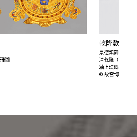
乾隆款勾蓮
景德鎮御窯廠
珊瑚
清乾隆（1736–1
釉上珐瑯彩瓷
© 故宮博物院