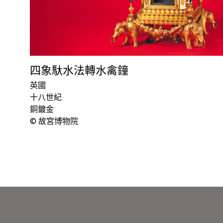
四象馱水法轉水禽鐘
英國
十八世紀
銅鍍金
© 故宮博物院