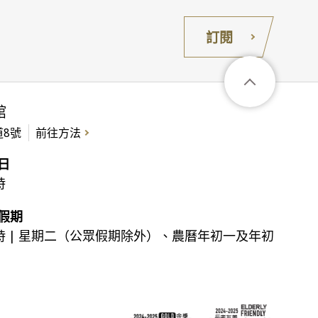
訂閱
館
8號
前往方法
日
時
假期
時 | 星期二（公眾假期除外）、農曆年初一及年初