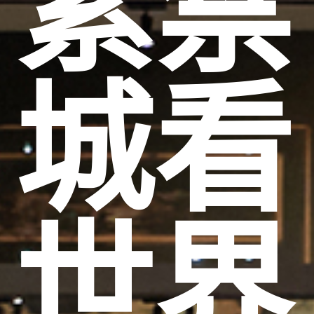
紫禁
城看
世界