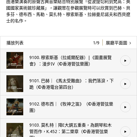
由港樂演奏的原聲古典音樂結合特別展覽「從波提切利到梵高：英
國國家美術館珍藏展」，讓觀眾在參觀展覽時可以欣賞到巴赫、貝
多芬、德布西、馬勒、莫扎特、穆索斯基、拉赫曼尼諾夫和西貝遼
士的名作。
1/9
播放列表
展廳平面圖
9100. 穆索斯基（拉威爾配器）|《圖畫展覽
會》：漫步IV（©️香港管弦樂團）
9101. 巴赫｜《馬太受難曲》：我們落淚，下
跪（©️香港電台第四台）
9102. 德布西｜《牧神之笛》（©️香港管弦樂
團）
9103. 莫札特｜降E大調五重奏，為鋼琴和木
管而作，K.452：第二樂章（©️香港管弦樂