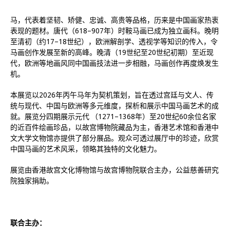
马，代表着坚韧、矫健、忠诚、高贵等品格，历来是中国画家热衷
表现的题材。唐代（618–907年）时鞍马画已成为独立画科。晚明
至清初（约17–18世纪），欧洲解剖学、透视学等知识的传入，令
马画创作发展至新的高峰。晚清（19世纪至20世纪初期）至近现
代，欧洲等地画风同中国画技法进一步相融，马画创作再度焕发生
机。
本展览以2026年丙午马年为契机策划，旨在透过宫廷与文人、传
统与现代、中国与欧洲等多元维度，探析和展示中国马画艺术的成
就。展览分四期展示元代 （1271–1368年）至20世纪60余位名家
的近百件绘画珍品，以故宫博物院藏品为主，香港艺术馆和香港中
文大学文物馆亦提供了部分展品。观众可透过展厅中的珍迹，欣赏
中国马画的艺术风采，领略其独特的文化魅力。
展览由香港故宫文化博物馆与故宫博物院联合主办，公益慈善研究
院独家捐助。
联合主办：