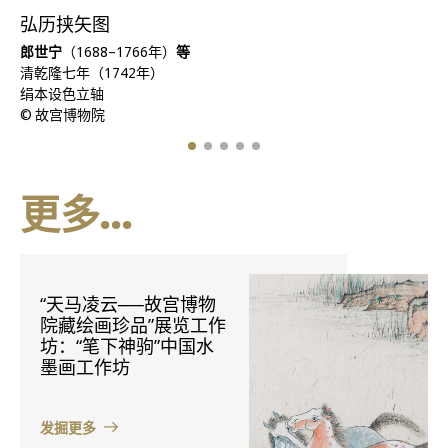
弘历挟矢图
郎世宁
（1688–1766年）
等
清乾隆七年（1742年）
绢本设色立轴
© 故宫博物院
更多...
“天马凌云──故宫博物
院藏绘画珍品”展览工作
坊：“笔下神驹”中国水
墨画工作坊
发掘更多