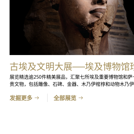
古埃及文明大展──埃及博物馆
展览精选逾250件精美展品，汇聚七所埃及重要博物馆和萨
贵文物，包括雕像、石碑、金器、木乃伊棺椁和动物木乃伊
发掘更多
全部展览