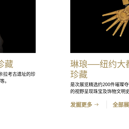
珍藏
琳琅──纽约大
珍藏
卡拉考古遗址的珍
等。
是次展览精选约200件璀璨
的视野呈现珠宝及饰物文明
发掘更多
全部展