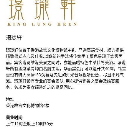
璟珑轩
璟珑轩位置于香港故宫文化博物馆4楼，严选高端食材，竭力提供
精致粤式点心及佳肴,以崭新的手法将传统手工菜色呈现于宾客面
前。宾客饱览维港美景之同时，亦能品嚐特色中菜佳肴美酒。璟珑
轩所有酒席菜肴均由名厨主理，华丽宴会厅可以筵开共40席，礼堂
更设有特大高清LED荧幕及先进的灯光音响视听设备，尽显不凡气
派。璟珑轩设有专业的宴会团队, 用心提供完善之宴会及婚宴服
务，务求为贵宾缔造难忘的婚宴回忆。
地址
香港故宫文化博物馆4楼
营业时间
上午11时至晚上10时30分