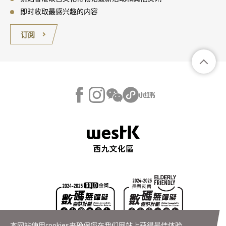
即时收取最感兴趣的内容
订阅
本网站使用cookies来确保您在我们网站上获得最佳体验。