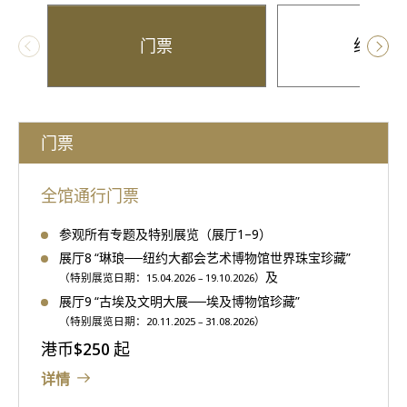
门票
组合套
门票
全馆通行门票
参观所有专题及特别展览（展厅1–9）
展厅8 “琳琅──纽约大都会艺术博物馆世界珠宝珍藏”
及
（特别展览日期：15.04.2026 – 19.10.2026）
展厅9 “古埃及文明大展──埃及博物馆珍藏”
（特别展览日期：20.11.2025 – 31.08.2026）
港币$250 起
详情