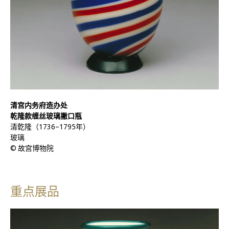
清宫内务府造办处
乾隆款缠丝玻璃撇口瓶
清亁隆（1736–1795年）
玻璃
© 故宫博物院
重点展品