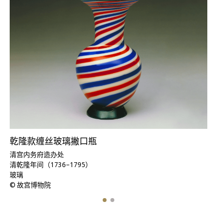
乾隆款缠丝玻璃撇口瓶
清宫内务府造办处
清乾隆年间（1736–1795）
玻璃
© 故宫博物院