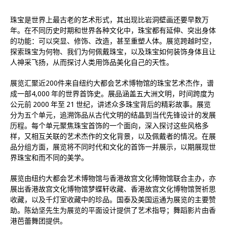
珠宝是世界上最古老的艺术形式，其出现比岩洞壁画还要早数万
年。在不同历史时期和世界各种文化中，珠宝都有延伸、突出身体
的功能：可以突显、修饰、改造，甚至重塑人体。展览跨越时空，
探索珠宝为何物、我们为何佩戴珠宝，以及珠宝如何装饰身体且让
人神采飞扬，从而探讨人类用饰品美化自己的天性。
展览汇聚近200件来自纽约大都会艺术博物馆的珠宝艺术杰作，谱
成一部4,000 年的世界首饰史。展品涵盖五大洲文明，时间跨度为
公元前 2000 年至 21 世纪，讲述众多珠宝背后的精彩故事。展览
分为五个单元，追溯饰品从古代文明的结晶到当代先锋设计的发展
历程。每个单元聚焦珠宝首饰的一个面向，深入探讨这些风格多
样，又相互关联的艺术杰作的文化背景，以及佩戴者的情况。在展
品分组方面，展览将不同时代和文化的首饰一并展示，以期展现世
界珠宝和而不同的美学。
展览由纽约大都会艺术博物馆与香港故宫文化博物馆联合主办，亦
展出香港故宫文化博物馆梦蝶轩收藏、香港故宫文化博物馆贺祈思
收藏，以及千灯室收藏中的珍品。国泰及美国运通为展览的主要赞
助。陈幼坚先生为展览的平面设计提供了艺术指导；舞蹈影片由香
港芭蕾舞团提供。