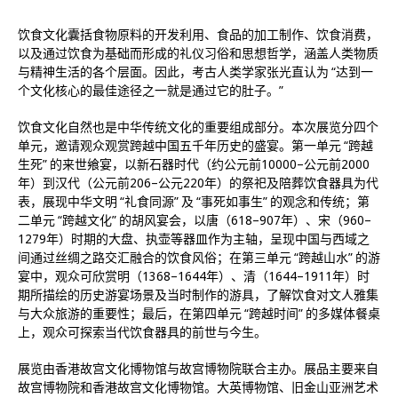
饮食文化囊括食物原料的开发利用、食品的加工制作、饮食消费，
以及通过饮食为基础而形成的礼仪习俗和思想哲学，涵盖人类物质
与精神生活的各个层面。因此，考古人类学家张光直认为 “达到一
个文化核心的最佳途径之一就是通过它的肚子。”
饮食文化自然也是中华传统文化的重要组成部分。本次展览分四个
单元，邀请观众观赏跨越中国五千年历史的盛宴。第一单元 “跨越
生死” 的来世飨宴，以新石器时代（约公元前10000–公元前2000
年）到汉代（公元前206–公元220年）的祭祀及陪葬饮食器具为代
表，展现中华文明 “礼食同源” 及 “事死如事生” 的观念和传统；第
二单元 “跨越文化” 的胡风宴会，以唐（618–907年）、宋（960–
1279年）时期的大盘、执壶等器皿作为主轴，呈现中国与西域之
间通过丝绸之路交汇融合的饮食风俗；在第三单元 “跨越山水” 的游
宴中，观众可欣赏明（1368–1644年）、清（1644–1911年）时
期所描绘的历史游宴场景及当时制作的游具，了解饮食对文人雅集
与大众旅游的重要性；最后，在第四单元 “跨越时间” 的多媒体餐桌
上，观众可探索当代饮食器具的前世与今生。
展览由香港故宫文化博物馆与故宫博物院联合主办。展品主要来自
故宫博物院和香港故宫文化博物馆。大英博物馆、旧金山亚洲艺术